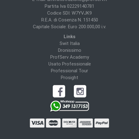
Partita Iva 02229140781
Codice SDI: W7YVJK9
R.E.A. di Cosenza N. 151450
Capitale Sociale: Euro 200.000,00 i.v.
Links
Swit Italia
Dronissimo
ProfServ Academy
Usato Professionale
Professional Tour
Prosight