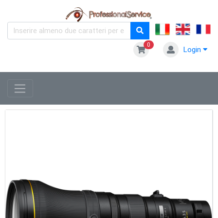
0
Login