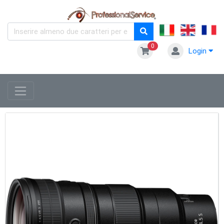
0
Login