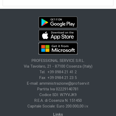
PROFESSIONAL SERVICE S.R.L.
Via Tavolaro, 21 - 87100 Cosenza (Italy)
Tel. +39 0984 21 41 2
Fax +39 0984 21 23 5
E-mail:
amministrazione@profserv.it
Partita Iva 02229140781
Codice SDI: W7YVJK9
R.E.A. di Cosenza N. 151450
Capitale Sociale: Euro 200.000,00 i.v.
Links