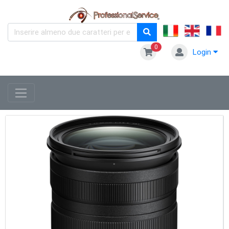
0
Login