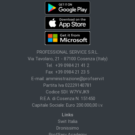
PROFESSIONAL SERVICE S.R.L.
Via Tavolaro, 21 - 87100 Cosenza (Italy)
Tel. +39 0984 21 41 2
Fax +39 0984 21 23 5
E-mail:
amministrazione@profserv.it
Partita Iva 02229140781
Codice SDI: W7YVJK9
R.E.A. di Cosenza N. 151450
Capitale Sociale: Euro 200.000,00 i.v.
Links
Swit Italia
Dronissimo
ProfServ Academy