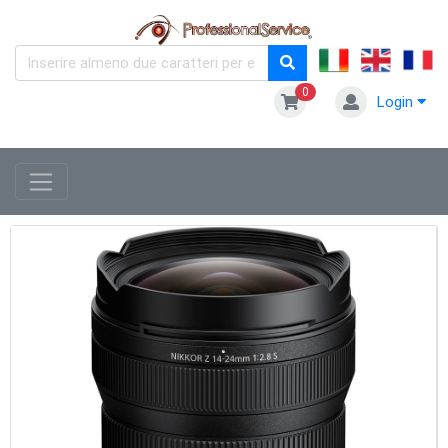
0
Login