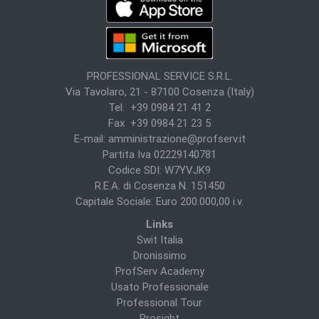
PROFESSIONAL SERVICE S.R.L.
Via Tavolaro, 21 - 87100 Cosenza (Italy)
Tel. +39 0984 21 41 2
Fax +39 0984 21 23 5
E-mail:
amministrazione@profserv.it
Partita Iva 02229140781
Codice SDI: W7YVJK9
R.E.A. di Cosenza N. 151450
Capitale Sociale: Euro 200.000,00 i.v.
Links
Swit Italia
Dronissimo
ProfServ Academy
Usato Professionale
Professional Tour
Prosight