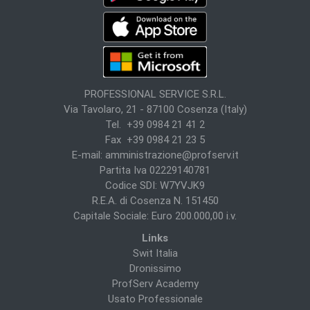
PROFESSIONAL SERVICE S.R.L.
Via Tavolaro, 21 - 87100 Cosenza (Italy)
Tel. +39 0984 21 41 2
Fax +39 0984 21 23 5
E-mail:
amministrazione@profserv.it
Partita Iva 02229140781
Codice SDI: W7YVJK9
R.E.A. di Cosenza N. 151450
Capitale Sociale: Euro 200.000,00 i.v.
Links
Swit Italia
Dronissimo
ProfServ Academy
Usato Professionale