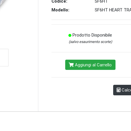
Codice:
SF6HT
Modello:
SF6HT HEART TR
Prodotto Disponibile
(salvo esaurimento scorte)
Aggiungi al Carrello
Calco