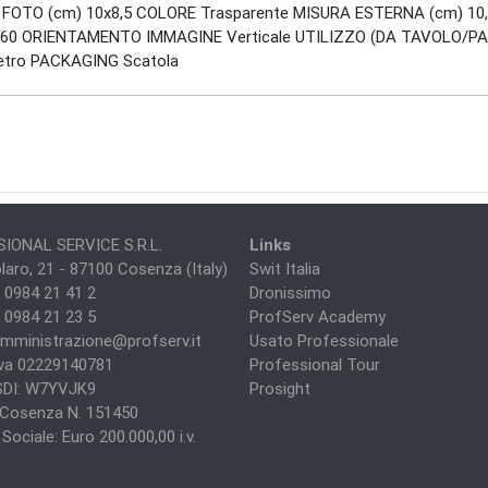
RA FOTO (cm) 10x8,5 COLORE Trasparente MISURA ESTERNA (cm) 1
) 60 ORIENTAMENTO IMMAGINE Verticale UTILIZZO (DA TAVOLO/PAR
/retro PACKAGING Scatola
IONAL SERVICE S.R.L.
Links
laro, 21 - 87100 Cosenza (Italy)
Swit Italia
 0984 21 41 2
Dronissimo
 0984 21 23 5
ProfServ Academy
mministrazione@profserv.it
Usato Professionale
Iva 02229140781
Professional Tour
SDI: W7YVJK9
Prosight
i Cosenza N. 151450
Sociale: Euro 200.000,00 i.v.