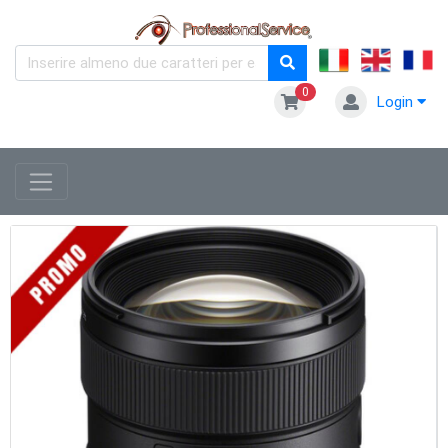
0
Login