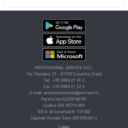
PROFESSIONAL SERVICE S.R.L.
Via Tavolaro, 21 - 87100 Cosenza (Italy)
Tel. +39 0984 21 41 2
Fax +39 0984 21 23 5
E-mail:
amministrazione@profserv.it
Partita Iva 02229140781
Codice SDI: W7YVJK9
R.E.A. di Cosenza N. 151450
Capitale Sociale: Euro 200.000,00 i.v.
Links