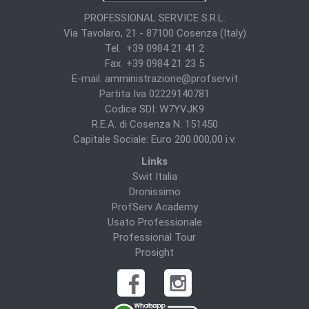
PROFESSIONAL SERVICE S.R.L.
Via Tavolaro, 21 - 87100 Cosenza (Italy)
Tel. +39 0984 21 41 2
Fax +39 0984 21 23 5
E-mail:
amministrazione@profserv.it
Partita Iva 02229140781
Codice SDI: W7YVJK9
R.E.A. di Cosenza N. 151450
Capitale Sociale: Euro 200.000,00 i.v.
Links
Swit Italia
Dronissimo
ProfServ Academy
Usato Professionale
Professional Tour
Prosight