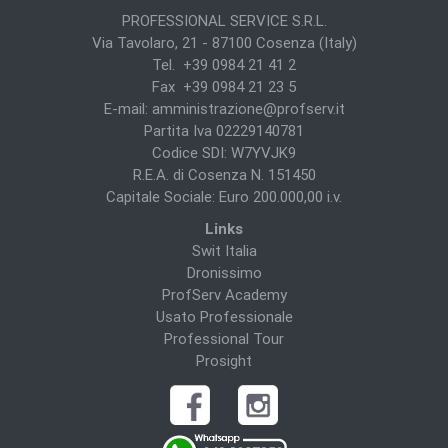
PROFESSIONAL SERVICE S.R.L.
Via Tavolaro, 21 - 87100 Cosenza (Italy)
Tel. +39 0984 21 41 2
Fax +39 0984 21 23 5
E-mail:
amministrazione@profserv.it
Partita Iva 02229140781
Codice SDI: W7YVJK9
R.E.A. di Cosenza N. 151450
Capitale Sociale: Euro 200.000,00 i.v.
Links
Swit Italia
Dronissimo
ProfServ Academy
Usato Professionale
Professional Tour
Prosight