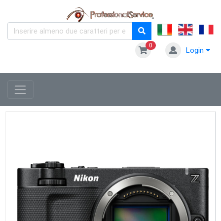
0
Login