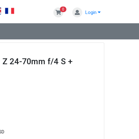
0
Login
+ Z 24-70mm f/4 S +
+SD