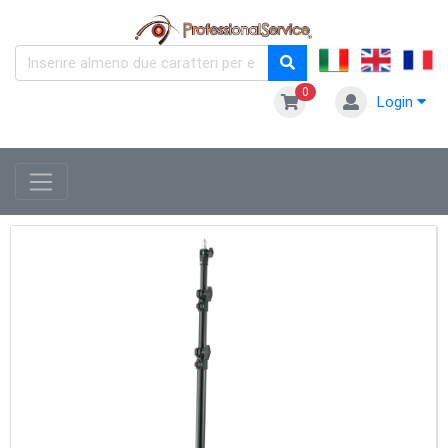
0
Login