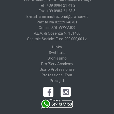
Tel. +39 0984 21 41 2
Fax +39 0984 21 23 5
E-mail:
amministrazione@profserv.it
Partita Iva 02229140781
Codice SDI: W7YVJK9
R.E.A. di Cosenza N. 151450
Capitale Sociale: Euro 200.000,00 i.v.
Links
Swit Italia
Dronissimo
ProfServ Academy
Usato Professionale
Professional Tour
Prosight