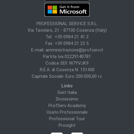
PROFESSIONAL SERVICE S.R.L.
Via Tavolaro, 21 - 87100 Cosenza (Italy)
Tel. +39 0984 21 41 2
Fax +39 0984 21 23 5
E-mail:
amministrazione@profserv.it
Partita Iva 02229140781
Codice SDI: W7YVJK9
R.E.A. di Cosenza N. 151450
Capitale Sociale: Euro 200.000,00 i.v.
Links
Swit Italia
Dronissimo
ProfServ Academy
Usato Professionale
Professional Tour
Prosight