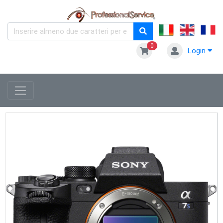
0
Login