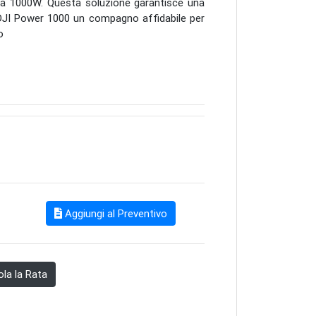
 a 1000W.
Questa soluzione garantisce una
l DJI Power 1000 un compagno affidabile per
o
Aggiungi al Preventivo
la la Rata