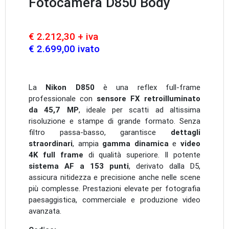
Fotocamera D850 Body
€ 2.212,30 + iva
€ 2.699,00 ivato
La
Nikon D850
è una reflex full-frame
professionale con
sensore FX retroilluminato
da 45,7 MP
, ideale per scatti ad altissima
risoluzione e stampe di grande formato. Senza
filtro passa-basso, garantisce
dettagli
straordinari
, ampia
gamma dinamica
e
video
4K full frame
di qualità superiore. Il potente
sistema AF a 153 punti
, derivato dalla D5,
assicura nitidezza e precisione anche nelle scene
più complesse. Prestazioni elevate per fotografia
paesaggistica, commerciale e produzione video
avanzata.