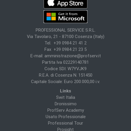
PROFESSIONAL SERVICE S.R.L.
Via Tavolaro, 21 - 87100 Cosenza (Italy)
Tel. +39 0984 21 41 2
Fax +39 0984 21 23 5
E-mail:
amministrazione@profserv.it
Partita Iva 02229140781
Codice SDI: W7YVJK9
R.E.A. di Cosenza N. 151450
Capitale Sociale: Euro 200.000,00 i.v.
Links
Swit Italia
Dronissimo
ProfServ Academy
Usato Professionale
Professional Tour
Prosight