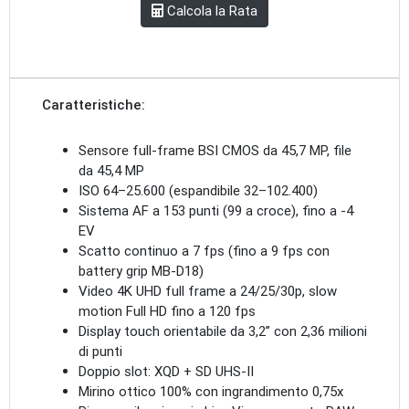
Calcola la Rata
Caratteristiche:
Sensore full-frame BSI CMOS da 45,7 MP
, file
da 45,4 MP
ISO 64–25.600
(espandibile 32–102.400)
Sistema AF a 153 punti
(99 a croce), fino a
-4
EV
Scatto continuo a 7 fps
(fino a 9 fps con
battery grip MB-D18)
Video 4K UHD full frame
a 24/25/30p, slow
motion Full HD fino a 120 fps
Display touch orientabile da 3,2”
con 2,36 milioni
di punti
Doppio slot
: XQD + SD UHS-II
Mirino ottico 100%
con ingrandimento 0,75x