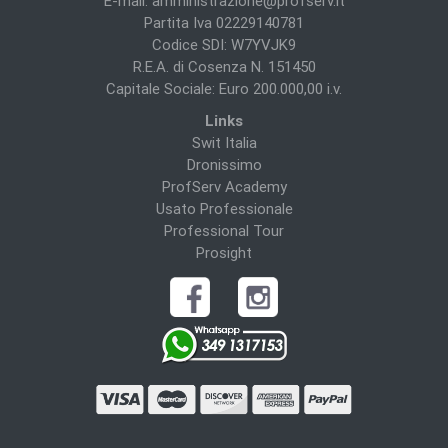
E-mail:
amministrazione@profserv.it
Partita Iva 02229140781
Codice SDI: W7YVJK9
R.E.A. di Cosenza N. 151450
Capitale Sociale: Euro 200.000,00 i.v.
Links
Swit Italia
Dronissimo
ProfServ Academy
Usato Professionale
Professional Tour
Prosight