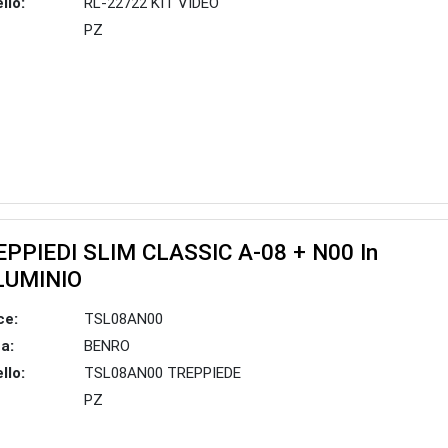
llo:
RL-22722 KIT VIDEO
PZ
PPIEDI SLIM CLASSIC A-08 + N00 In
LUMINIO
ce:
TSL08AN00
a:
BENRO
llo:
TSL08AN00 TREPPIEDE
PZ