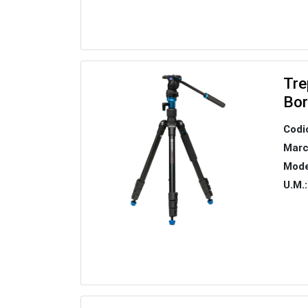
Tre
Bor
Codi
Marc
Mode
U.M.: