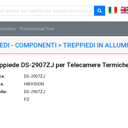
onissimo
Professional Tour
PIEDI - COMPONENTI > TREPPIEDI IN ALLUM
ppiede DS-2907ZJ per Telecamere Termich
ce:
DS-2907ZJ
a:
HIKVISION
llo:
DS-2907ZJ
PZ