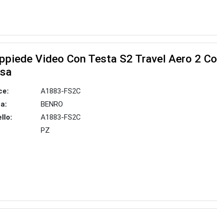
ppiede Video Con Testa S2 Travel Aero 2 C
sa
ce:
A1883-FS2C
a:
BENRO
llo:
A1883-FS2C
PZ