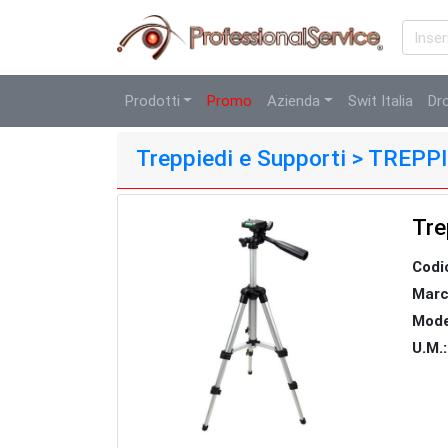
Prodotti
Promo
Azienda
Swit Italia
Dr
Treppiedi e Supporti > TREP
Tre
Codi
Marc
Mode
U.M.: