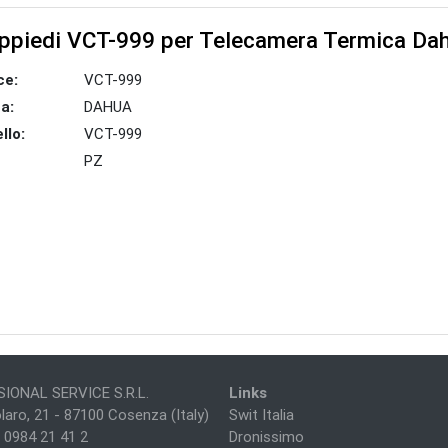
ppiedi VCT-999 per Telecamera Termica Da
ce:
VCT-999
a:
DAHUA
llo:
VCT-999
PZ
IONAL SERVICE S.R.L.
Links
laro, 21 - 87100 Cosenza (Italy)
Swit Italia
 0984 21 41 2
Dronissimo