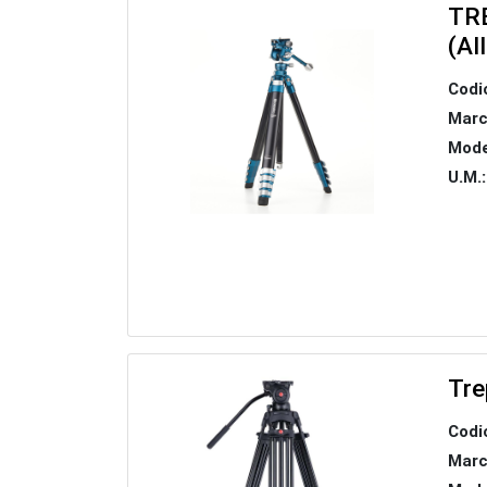
TR
(Al
Codi
Marc
Mode
U.M.:
Tre
Codi
Marc