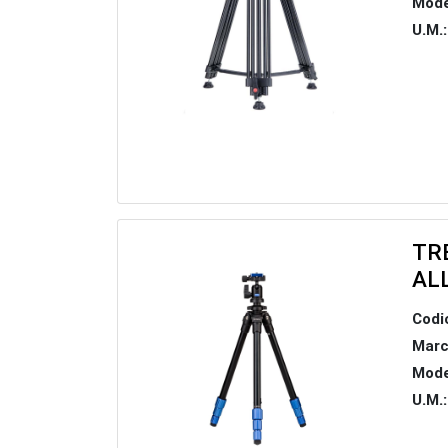
Mode
U.M.:
TRE
AL
Codi
Marc
Mode
U.M.: