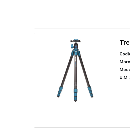
Tre
Codi
Marc
Mode
U.M.: