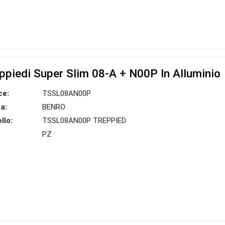
ppiedi Super Slim 08-A + N00P In Alluminio
ce:
TSSL08AN00P
a:
BENRO
llo:
TSSL08AN00P TREPPIED
PZ