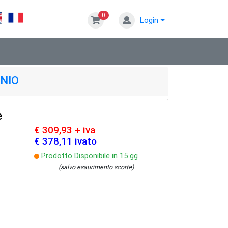
0
Login
INIO
e
€ 309,93 + iva
€ 378,11 ivato
Prodotto Disponibile in 15 gg
(salvo esaurimento scorte)