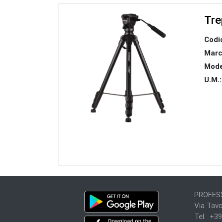
Tre
Codi
Marc
Mode
U.M.:
PROFESS
Via Tavo
Tel. +39