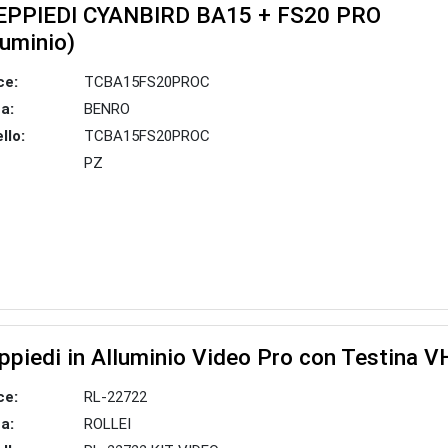
EPPIEDI CYANBIRD BA15 + FS20 PRO
luminio)
ce:
TCBA15FS20PROC
a:
BENRO
llo:
TCBA15FS20PROC
PZ
ppiedi in Alluminio Video Pro con Testina V
ce:
RL-22722
a:
ROLLEI