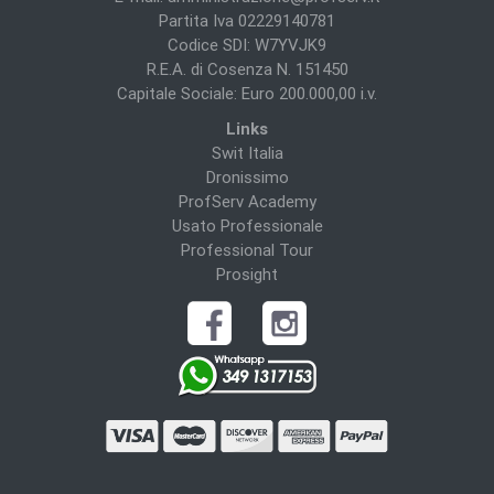
Partita Iva 02229140781
Codice SDI: W7YVJK9
R.E.A. di Cosenza N. 151450
Capitale Sociale: Euro 200.000,00 i.v.
Links
Swit Italia
Dronissimo
ProfServ Academy
Usato Professionale
Professional Tour
Prosight