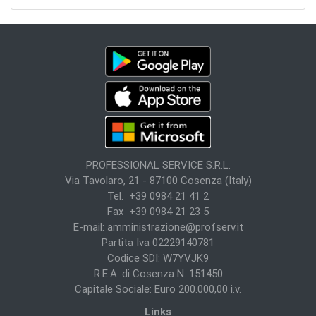
PROFESSIONAL SERVICE S.R.L.
Via Tavolaro, 21 - 87100 Cosenza (Italy)
Tel. +39 0984 21 41 2
Fax +39 0984 21 23 5
E-mail:
amministrazione@profserv.it
Partita Iva 02229140781
Codice SDI: W7YVJK9
R.E.A. di Cosenza N. 151450
Capitale Sociale: Euro 200.000,00 i.v.
Links