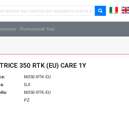
onissimo
Professional Tour
RICE 350 RTK (EU) CARE 1Y
ce:
M350-RTK-EU
a:
DJI
llo:
M350-RTK-EU
PZ