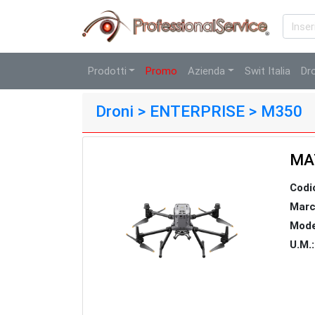
Prodotti
Promo
Azienda
Swit Italia
Dr
Droni > ENTERPRISE > M350
MAT
Codi
Marc
Mode
U.M.: