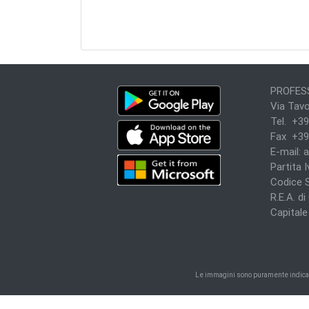
PROFESS
Via Tavo
Tel. +39
Fax +39
E-mail:
a
Partita 
Codice 
R.E.A. d
Capitale 
Le immagini sono puramente indicativ