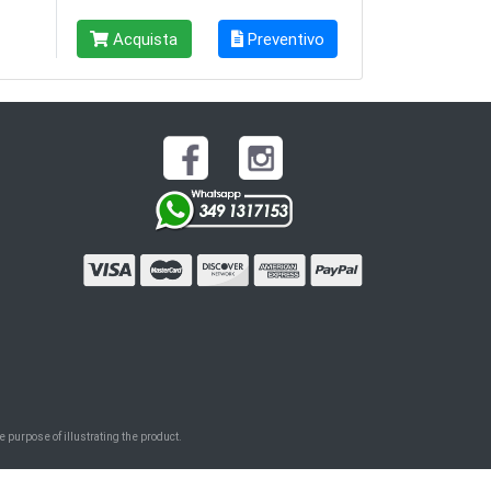
Acquista
Preventivo
 purpose of illustrating the product.