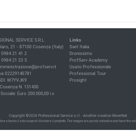
IONAL SERVICE S.R.L.
Links
laro, 21 - 87100 Cosenza (Italy)
Swit Italia
 0984 21 41 2
Dronissimo
 0984 21 23 5
ProfServ Academy
mministrazione@profserv.it
Usato Professionale
Iva 02229140781
Professional Tour
SDI: W7YVJK9
Prosight
i Cosenza N. 151450
Sociale: Euro 200.000,00 i.v.
Copyright ©
2026
Professional Service s.r.l. -
Another creation MixerNet
e e hanno il solo scopo di illustrare il prodotto. The images are purely indicative and have the sole