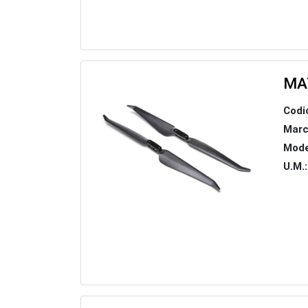
MA
Codi
Marc
Mode
U.M.: