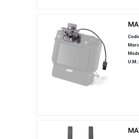
MA
Codi
Marc
Mode
U.M.:
MA