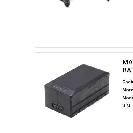
MA
BA
Codi
Marc
Mode
U.M.: