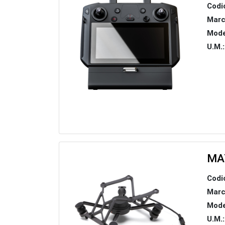
Codi
Marc
Mode
U.M.:
MA
Codi
Marc
Mode
U.M.: