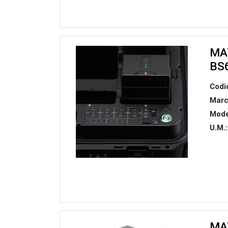
MA
BS
Codi
Marc
Mode
U.M.:
MA