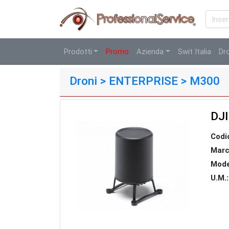
Prodotti
Promo
Azienda
Swit Italia
Dr
Droni > ENTERPRISE > M300
DJI
Codi
Marc
Mode
U.M.: