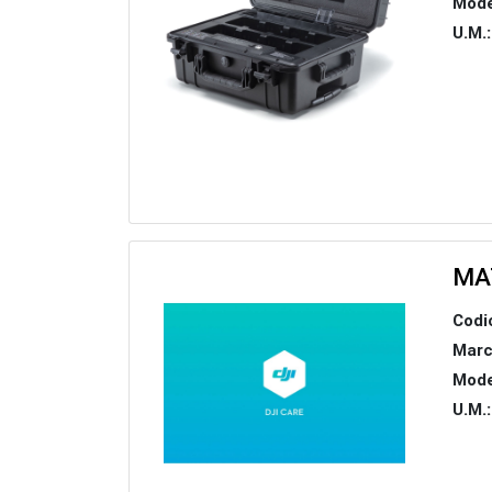
Mode
U.M.:
MA
Codi
Marc
Mode
U.M.: