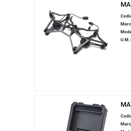
MA
Codi
Marc
Mode
U.M.:
MA
Codi
Marc