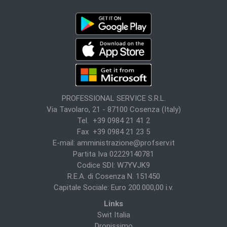
PROFESSIONAL SERVICE S.R.L.
Via Tavolaro, 21 - 87100 Cosenza (Italy)
Tel. +39 0984 21 41 2
Fax +39 0984 21 23 5
E-mail:
amministrazione@profserv.it
Partita Iva 02229140781
Codice SDI: W7YVJK9
R.E.A. di Cosenza N. 151450
Capitale Sociale: Euro 200.000,00 i.v.
Links
Swit Italia
Dronissimo