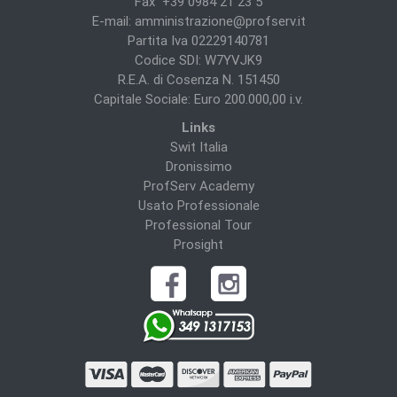
Fax +39 0984 21 23 5
E-mail:
amministrazione@profserv.it
Partita Iva 02229140781
Codice SDI: W7YVJK9
R.E.A. di Cosenza N. 151450
Capitale Sociale: Euro 200.000,00 i.v.
Links
Swit Italia
Dronissimo
ProfServ Academy
Usato Professionale
Professional Tour
Prosight