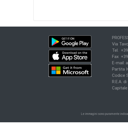
PROFESS
Via Tavo
Tel. +39
Fax +39
E-mail:
a
Partita 
Codice 
R.E.A. d
Capitale 
Le immagini sono puramente indicativ