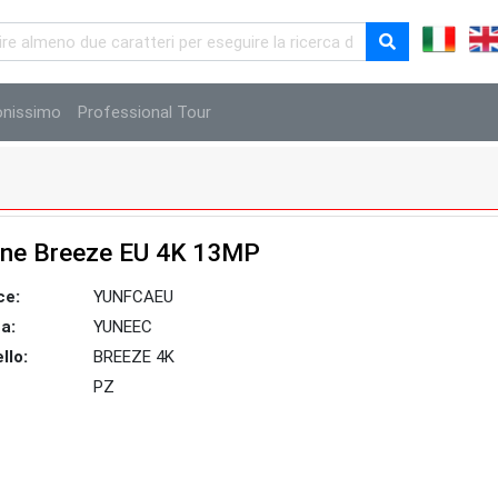
onissimo
Professional Tour
ne Breeze EU 4K 13MP
ce:
YUNFCAEU
a:
YUNEEC
llo:
BREEZE 4K
PZ