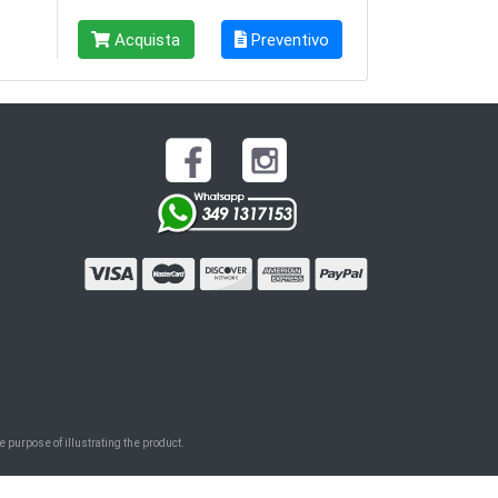
Acquista
Preventivo
 purpose of illustrating the product.