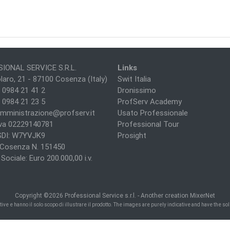
IONAL SERVICE S.R.L.
Links
laro, 21 - 87100 Cosenza (Italy)
Swit Italia
 0984 21 41 2
Dronissimo
 0984 21 23 5
ProfServ Academy
mministrazione@profserv.it
Usato Professionale
Iva 02229140781
Professional Tour
SDI: W7YVJK9
Prosight
i Cosenza N. 151450
Sociale: Euro 200.000,00 i.v.
Copyright ©
2026
Professional Service s.r.l. -
Another creation MixerNet
e e hanno il solo scopo di illustrare il prodotto. The images are purely indicative and have the sole