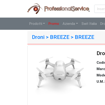
Prodotti
Promo
Azienda
Swit Italia
Dr
Droni > BREEZE > BREEZE
Dro
Codi
Marc
Mode
U.M.: