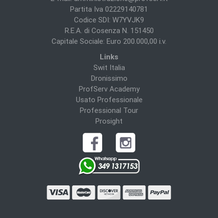
Partita Iva 02229140781
Codice SDI: W7YVJK9
R.E.A. di Cosenza N. 151450
Capitale Sociale: Euro 200.000,00 i.v.
Links
Swit Italia
Dronissimo
ProfServ Academy
Usato Professionale
Professional Tour
Prosight