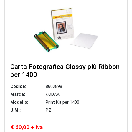
Carta Fotografica Glossy più Ribbon
per 1400
Codice:
8602898
Marca:
KODAK
Modello:
Print Kit per 1400
U.M.:
PZ
€ 60,00 + iva