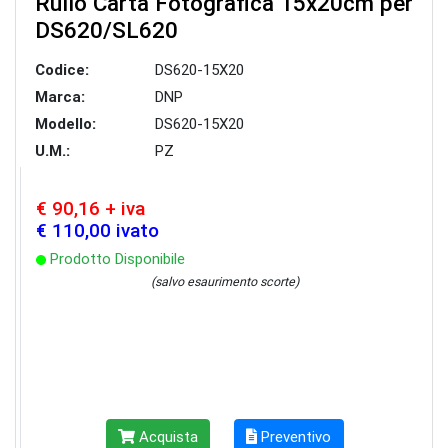
Rullo Carta Fotografica 15x20cm per
DS620/SL620
Codice:
DS620-15X20
Marca:
DNP
Modello:
DS620-15X20
U.M.:
PZ
€ 90,16 + iva
€ 110,00 ivato
Prodotto Disponibile
(salvo esaurimento scorte)
Acquista
Preventivo