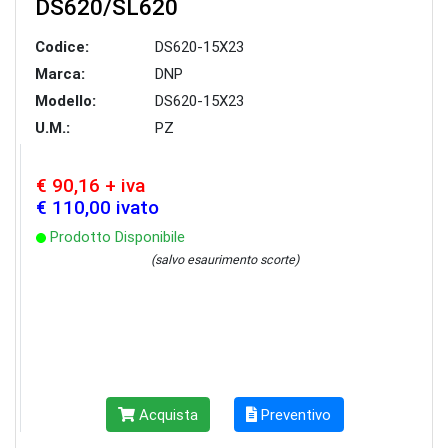
DS620/SL620
Codice:
DS620-15X23
Marca:
DNP
Modello:
DS620-15X23
U.M.:
PZ
€ 90,16 + iva
€ 110,00 ivato
Prodotto Disponibile
(salvo esaurimento scorte)
Acquista
Preventivo