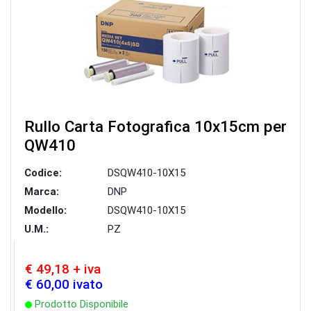
Rullo Carta Fotografica 10x15cm per
QW410
Codice:
DSQW410-10X15
Marca:
DNP
Modello:
DSQW410-10X15
U.M.:
PZ
€ 49,18 + iva
€ 60,00 ivato
Prodotto Disponibile