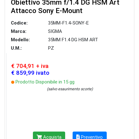
Obiettivo 35mm f/1.4 DG HSM Art
Attacco Sony E-Mount
Codice:
35MM-F1.4-SONY-E
Marca:
SIGMA
Modello:
35MM F1.4 DG HSM ART
U.M.:
PZ
€ 704,91 + iva
€ 859,99 ivato
Prodotto Disponibile in 15 gg
(salvo esaurimento scorte)
Acquista
Preventivo