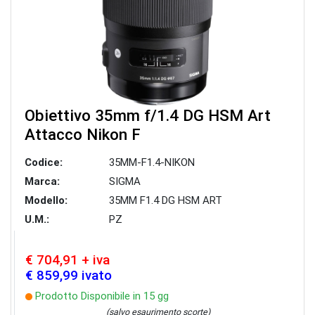
Obiettivo 35mm f/1.4 DG HSM Art
Attacco Nikon F
Codice:
35MM-F1.4-NIKON
Marca:
SIGMA
Modello:
35MM F1.4 DG HSM ART
U.M.:
PZ
€ 704,91 + iva
€ 859,99 ivato
Prodotto Disponibile in 15 gg
(salvo esaurimento scorte)