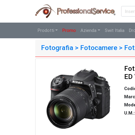
Prodotti
Promo
Azienda
Swit Italia
Dr
Fotografia > Fotocamere > F
Fot
ED
Codi
Marc
Mode
U.M.: