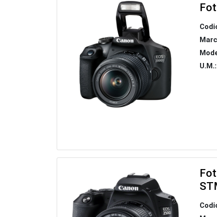
Fot
Codi
Marc
Mode
U.M.:
Fot
ST
Codi