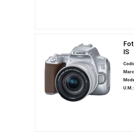
Fot
IS
Codi
Marc
Mode
U.M.: