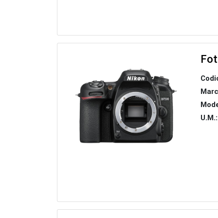
Fo
Codi
Marc
Mode
U.M.: