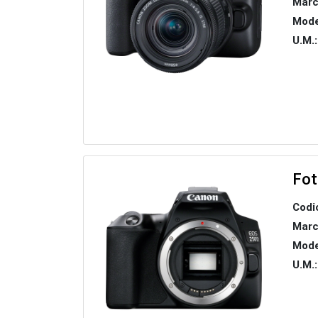
Marc
Mode
U.M.:
Fo
Codi
Marc
Mode
U.M.: