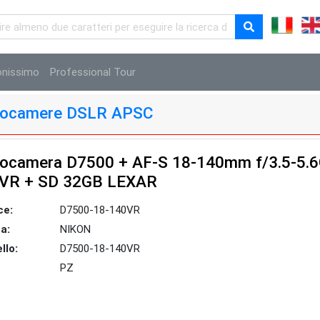
onissimo
Professional Tour
otocamere DSLR APSC
ocamera D7500 + AF-S 18-140mm f/3.5-5.
 VR + SD 32GB LEXAR
ce:
D7500-18-140VR
a:
NIKON
llo:
D7500-18-140VR
PZ