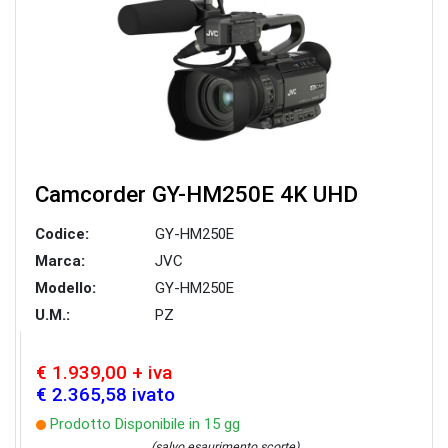
Camcorder GY-HM250E 4K UHD
Codice:
GY-HM250E
Marca:
JVC
Modello:
GY-HM250E
U.M.:
PZ
€ 1.939,00 + iva
€ 2.365,58 ivato
Prodotto Disponibile in 15 gg
(salvo esaurimento scorte)