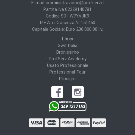
E-mail:
amministrazione@profserv.it
Partita Iva 02229140781
Codice SDI: W7YVJK9
R.E.A. di Cosenza N. 151450
Capitale Sociale: Euro 200.000,00 i.v.
Links
Swit Italia
Dronissimo
ProfServ Academy
Usato Professionale
Professional Tour
Prosight